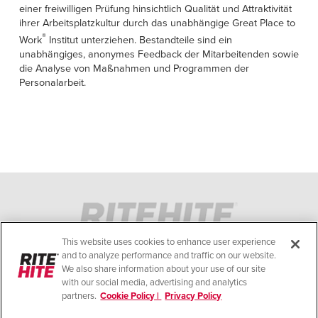
einer freiwilligen Prüfung hinsichtlich Qualität und Attraktivität
ihrer Arbeitsplatzkultur durch das unabhängige Great Place to
®
Work
Institut unterziehen. Bestandteile sind ein
unabhängiges, anonymes Feedback der Mitarbeitenden sowie
die Analyse von Maßnahmen und Programmen der
Personalarbeit.
DATENSCHUTZINFORMATION
COOKIES-RICHTLINIE
NUTZUNGSBEDINGUNGEN
This website uses cookies to enhance user experience
COMPLIANCE-STANDARDS
and to analyze performance and traffic on our website.
We also share information about your use of our site
HILFE
with our social media, advertising and analytics
partners.
Cookie Policy |
Privacy Policy
IMPRESSUM