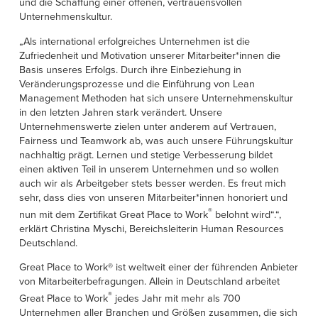
und die Schaffung einer offenen, vertrauensvollen
Français
EINE VERTRETUNG FINDEN
Unternehmenskultur.
Italiano
„Als international erfolgreiches Unternehmen ist die
+49 (0) 5693 98700
Dutch
Zufriedenheit und Motivation unserer Mitarbeiter*innen die
Basis unseres Erfolgs. Durch ihre Einbeziehung in
Veränderungsprozesse und die Einführung von Lean
Management Methoden hat sich unsere Unternehmenskultur
in den letzten Jahren stark verändert. Unsere
ASIA PACIFIC
Unternehmenswerte zielen unter anderem auf Vertrauen,
Fairness und Teamwork ab, was auch unsere Führungskultur
English
nachhaltig prägt. Lernen und stetige Verbesserung bildet
中文
einen aktiven Teil in unserem Unternehmen und so wollen
auch wir als Arbeitgeber stets besser werden. Es freut mich
sehr, dass dies von unseren Mitarbeiter*innen honoriert und
MIDDLE EAST/AFRICA
®
nun mit dem Zertifikat Great Place to Work
belohnt wird“.“,
English
erklärt Christina Myschi, Bereichsleiterin Human Resources
Deutschland.
Great Place to Work® ist weltweit einer der führenden Anbieter
von Mitarbeiterbefragungen. Allein in Deutschland arbeitet
®
Great Place to Work
jedes Jahr mit mehr als 700
Unternehmen aller Branchen und Größen zusammen, die sich