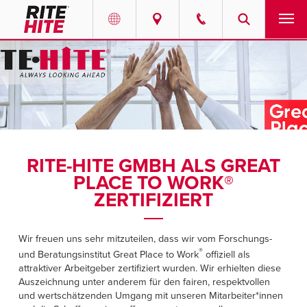
PRODUKTE
Select your location and language.
SERVICE-LEISTUNGEN
AMERICAS
English
LÖSUNGEN
Español
RITE-HITE GMBH ALS GREAT
ÜBER UNS
Portuguese
PLACE TO WORK®
ZERTIFIZIERT
KONTAKT
Wir freuen uns sehr mitzuteilen, dass wir vom Forschungs-
EUROPE
RESSOURCEN-CENTER
®
und Beratungsinstitut Great Place to Work
offiziell als
English
attraktiver Arbeitgeber zertifiziert wurden. Wir erhielten diese
KARRIERE
Auszeichnung unter anderem für den fairen, respektvollen
Deutsch
und wertschätzenden Umgang mit unseren Mitarbeiter*innen