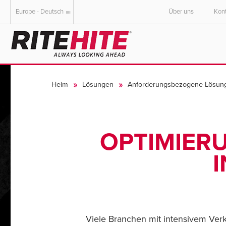
Europe - Deutsch
Über uns
Kon
AMERICAS
EUROPE
English
English
Heim
Lösungen
Anforderungsbezogene Lösun
Español
Deutsch
Portuguese
Français
Italiano
OPTIMIER
Dutch
Viele Branchen mit intensivem Verk