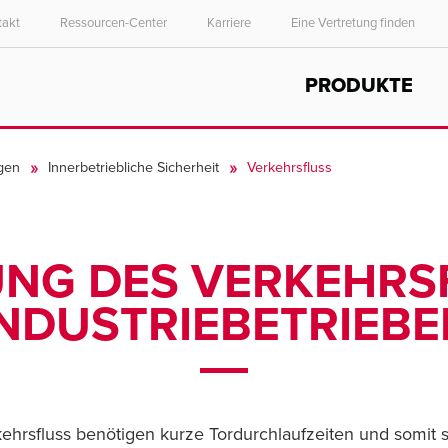
takt
Ressourcen-Center
Karriere
Eine Vertretung finden
Select your location and language.
PRODUKTE
ASIA PACIFIC
English
gen
Innerbetriebliche Sicherheit
Verkehrsfluss
中文
UNG DES VERKEHRSF
INDUSTRIEBETRIEBE
ehrsfluss benötigen kurze Tordurchlaufzeiten und somit s