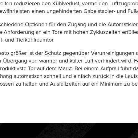
zeiten reduzieren den Kühlverlust, vermeiden Luftzugpro
gewährleisten einen ungehinderten Gabelstapler- und Fu
erschiedene Optionen für den Zugang und die Automatisier
Anforderung an ein Tore mit hohen Zykluszeiten erfüllen
l- und Tiefkühlraumtor.
 desto größer ist der Schutz gegenüber Verunreinigunge
r Übergang von warmer und kalter Luft verhindert wird. Fas
produktivste Tor auf dem Markt. Bei einem Aufprall führt d
ng automatisch schnell und einfach zurück in die Laufsc
ossen zu halten und Ausfallzeiten auf ein Minimum zu b