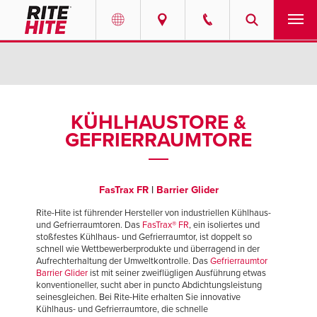
PRODUKTE
Select your location and language.
SERVICE-LEISTUNGEN
AMERICAS
KÜHLHAUSTORE &
GEFRIERRAUMTORE
English
LÖSUNGEN
Español
ÜBER UNS
Portuguese
FasTrax
FR
|
Barrier Glider
KONTAKT
Rite-Hite ist führender Hersteller von industriellen Kühlhaus-
und Gefrierraumtoren. Das
FasTrax® FR
, ein isoliertes und
stoßfestes Kühlhaus- und Gefrierraumtor, ist doppelt so
EUROPE
schnell wie Wettbewerberprodukte und überragend in der
RESSOURCEN-CENTER
Aufrechterhaltung der Umweltkontrolle. Das
Gefrierraumtor
English
Barrier Glider
ist mit seiner zweiflügligen Ausführung etwas
konventioneller, sucht aber in puncto Abdichtungsleistung
KARRIERE
Deutsch
seinesgleichen. Bei Rite-Hite erhalten Sie innovative
Kühlhaus- und Gefrierraumtore, die schnelle