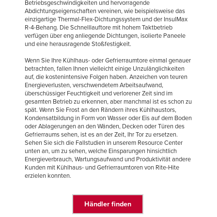
Français
Betriebsgeschwindigkeiten und hervorragende
EINE VERTRETUNG FINDEN
Abdichtungseigenschaften vereinen, wie beispielsweise das
Italiano
einzigartige Thermal-Flex-Dichtungssystem und der InsulMax
R-4-Behang. Die Schnelllauftore mit hohem Taktbetrieb
+49 (0) 5693 98700
Dutch
verfügen über eng anliegende Dichtungen, isolierte Paneele
und eine herausragende Stoßfestigkeit.
Wenn Sie Ihre Kühlhaus- oder Gefrierraumtore einmal genauer
betrachten, fallen Ihnen vielleicht einige Unzulänglichkeiten
auf, die kostenintensive Folgen haben. Anzeichen von teuren
ASIA PACIFIC
Energieverlusten, verschwendetem Arbeitsaufwand,
überschüssiger Feuchtigkeit und verlorener Zeit sind im
English
gesamten Betrieb zu erkennen, aber manchmal ist es schon zu
spät. Wenn Sie Frost an den Rändern ihres Kühlhaustors,
中文
Kondensatbildung in Form von Wasser oder Eis auf dem Boden
oder Ablagerungen an den Wänden, Decken oder Türen des
Gefrierraums sehen, ist es an der Zeit, Ihr Tor zu ersetzen.
Sehen Sie sich die Fallstudien in unserem Resource Center
unten an, um zu sehen, welche Einsparungen hinsichtlich
MIDDLE EAST/AFRICA
Energieverbrauch, Wartungsaufwand und Produktivität andere
Kunden mit Kühlhaus- und Gefrierraumtoren von Rite-Hite
English
erzielen konnten.
Händler finden