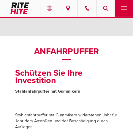
PRODUKTE
Select your location and language.
SERVICE-LEISTUNGEN
AMERICAS
ANFAHRPUFFER
English
LÖSUNGEN
Español
Schützen Sie Ihre
ÜBER UNS
Portuguese
Investition
KONTAKT
Stahlanfahrpuffer mit Gummikern
EUROPE
RESSOURCEN-CENTER
English
Stahlanfahrpuffer mit Gummikern widerstehen Jahr für
KARRIERE
Jahr dem Anstößen und der Beschädigung durch
Deutsch
Auflieger.