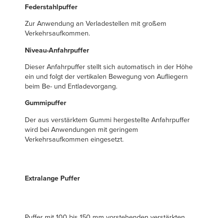
Français
EINE VERTRETUNG FINDEN
Federstahlpuffer
Italiano
Zur Anwendung an Verladestellen mit großem
+49 (0) 5693 98700
Verkehrsaufkommen.
Dutch
Niveau-Anfahrpuffer
Dieser Anfahrpuffer stellt sich automatisch in der Höhe
ein und folgt der vertikalen Bewegung von Aufliegern
ASIA PACIFIC
beim Be- und Entladevorgang.
English
Gummipuffer
中文
Der aus verstärktem Gummi hergestellte Anfahrpuffer
wird bei Anwendungen mit geringem
Verkehrsaufkommen eingesetzt.
MIDDLE EAST/AFRICA
English
Extralange Puffer
Puffer mit 100 bis 150 mm vorstehenden verstärkten