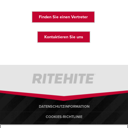
Français
Français
EINE VERTRETUNG FINDEN
Italiano
Italiano
Finden Sie einen Vertreter
+49 (0) 5693 98700
Dutch
Dutch
Kontaktieren Sie uns
ASIA PACIFIC
ASIA PACIFIC
English
English
中文
中文
MIDDLE EAST/AFRICA
MIDDLE EAST/AFRICA
English
English
DATENSCHUTZINFORMATION
COOKIES-RICHTLINIE
NUTZUNGSBEDINGUNGEN