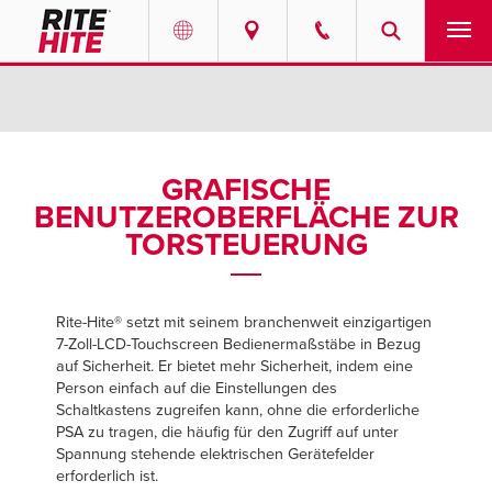
PRODUKTE
Select your location and language.
Select your location and language.
SERVICE-LEISTUNGEN
AMERICAS
AMERICAS
GRAFISCHE
BENUTZEROBERFLÄCHE ZUR
English
English
LÖSUNGEN
TORSTEUERUNG
Español
Español
ÜBER UNS
Portuguese
Portuguese
Rite-Hite® setzt mit seinem branchenweit einzigartigen
KONTAKT
7-Zoll-LCD-Touchscreen Bedienermaßstäbe in Bezug
auf Sicherheit. Er bietet mehr Sicherheit, indem eine
EUROPE
EUROPE
Person einfach auf die Einstellungen des
RESSOURCEN-CENTER
Schaltkastens zugreifen kann, ohne die erforderliche
English
English
PSA zu tragen, die häufig für den Zugriff auf unter
KARRIERE
Spannung stehende elektrischen Gerätefelder
Deutsch
Deutsch
erforderlich ist.