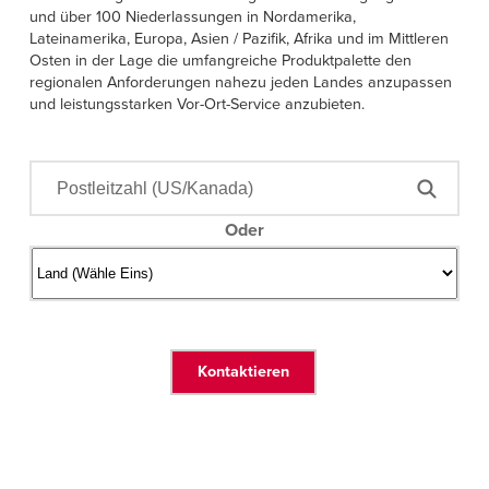
Français
EINE VERTRETUNG FINDEN
und über 100 Niederlassungen in Nordamerika,
Lateinamerika, Europa, Asien / Pazifik, Afrika und im Mittleren
Italiano
Osten in der Lage die umfangreiche Produktpalette den
+49 (0) 5693 98700
Dutch
regionalen Anforderungen nahezu jeden Landes anzupassen
und leistungsstarken Vor-Ort-Service anzubieten.
ASIA PACIFIC
English
Oder
中文
MIDDLE EAST/AFRICA
English
Kontaktieren