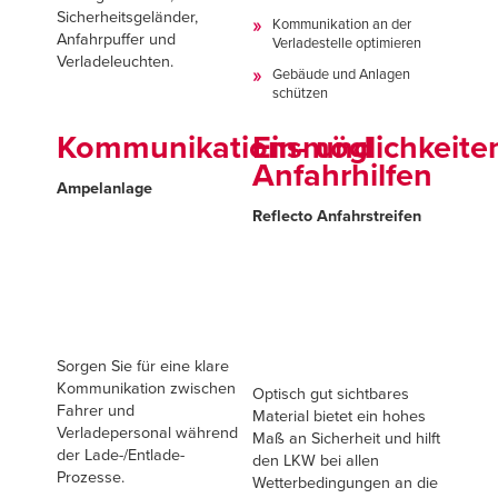
Français
EINE VERTRETUNG FINDEN
Sicherheitsgeländer,
Kommunikation an der
Anfahrpuffer und
Italiano
Verladestelle optimieren
Verladeleuchten.
+49 (0) 5693 98700
Gebäude und Anlagen
Dutch
schützen
Kommunikationsmöglichkeite
Ein- und
Anfahrhilfen
ASIA PACIFIC
Ampelanlage
Reflecto Anfahrstreifen
English
中文
MIDDLE EAST/AFRICA
Sorgen Sie für eine klare
Kommunikation zwischen
Optisch gut sichtbares
English
Fahrer und
Material bietet ein hohes
Verladepersonal während
Maß an Sicherheit und hilft
der Lade-/Entlade-
den LKW bei allen
Prozesse.
Wetterbedingungen an die