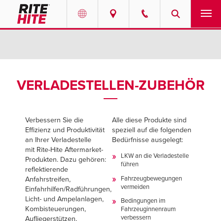
PRODUKTE
Select your location and language.
SERVICE-LEISTUNGEN
AMERICAS
VERLADESTELLEN-ZUBEHÖR
English
LÖSUNGEN
Español
Verbessern Sie die
Alle diese Produkte sind
ÜBER UNS
Portuguese
Effizienz und Produktivität
speziell auf die folgenden
an Ihrer Verladestelle
Bedürfnisse ausgelegt:
KONTAKT
mit Rite-Hite Aftermarket-
LKW an die Verladestelle
Produkten. Dazu gehören:
führen
reflektierende
EUROPE
RESSOURCEN-CENTER
Fahrzeugbewegungen
Anfahrstreifen,
vermeiden
Einfahrhilfen/Radführungen,
English
Licht- und Ampelanlagen,
KARRIERE
Bedingungen im
Deutsch
Kombisteuerungen,
Fahrzeuginnenraum
verbessern
Aufliegerstützen,