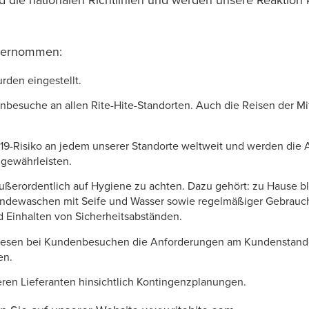
ie nationalen Richtlinien und werden unsere Reaktion k
nternommen:
rden eingestellt.
nbesuche an allen Rite-Hite-Standorten. Auch die Reisen der M
-19-Risiko an jedem unserer Standorte weltweit und werden die A
 gewährleisten.
ußerordentlich auf Hygiene zu achten. Dazu gehört: zu Hause ble
ndewaschen mit Seife und Wasser sowie regelmäßiger Gebrauch
Einhalten von Sicherheitsabständen.
wiesen bei Kundenbesuchen die Anforderungen am Kundenstandor
en.
eren Lieferanten hinsichtlich Kontingenzplanungen.