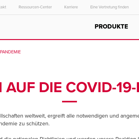
takt
Ressourcen-Center
Karriere
Eine Vertretung finden
Select your location and language.
PRODUKTE
ASIA PACIFIC
English
-PANDEMIE
中文
 AUF DIE COVID-19
gesellschaften weltweit, ergreift alle notwendigen und an
ndemie zu schützen.