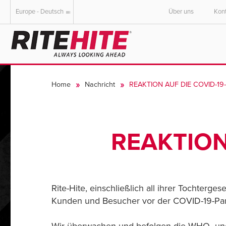
Europe - Deutsch
Über uns
Kon
AMERICAS
EUROPE
English
English
Home
Nachricht
REAKTION AUF DIE COVID-19
Español
Deutsch
Portuguese
Français
Italiano
REAKTION
Dutch
Rite-Hite, einschließlich all ihrer Tochter
Kunden und Besucher vor der COVID-19-Pa