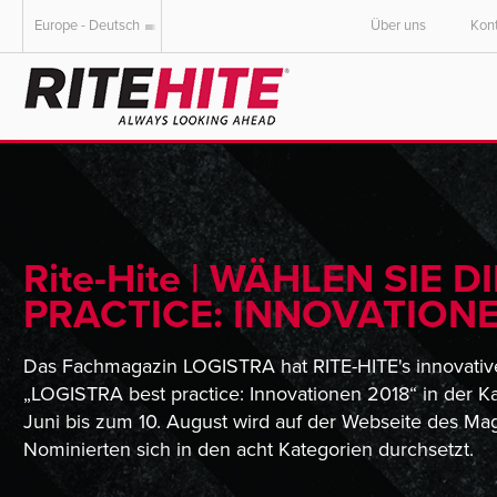
Europe - Deutsch
Über uns
Kon
AMERICAS
EUROPE
English
English
Español
Deutsch
Portuguese
Français
Italiano
Rite-Hite | WÄHLEN SIE 
Dutch
PRACTICE: INNOVATIONE
Das Fachmagazin LOGISTRA hat RITE-HITE's innovativ
„LOGISTRA best practice: Innovationen 2018“ in der Ka
Juni bis zum 10. August wird auf der Webseite des Ma
Nominierten sich in den acht Kategorien durchsetzt.