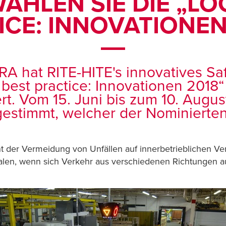
 WÄHLEN SIE DIE „L
ICE: INNOVATIONEN 
 hat RITE-HITE's innovatives Sa
est practice: Innovationen 2018“ 
rt. Vom 15. Juni bis zum 10. Augus
estimmt, welcher der Nominierten 
t der Vermeidung von Unfällen auf innerbetrieblichen V
nalen, wenn sich Verkehr aus verschiedenen Richtungen 