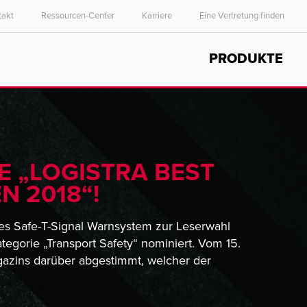
takt
Ressourcen-Center
Karriere
Eine Vertretung finden
Select your location and language.
PRODUKTE
ASIA PACIFIC
English
中文
DIE „LOGISTRA BEST
N 2018“!
es Safe-T-Signal Warnsystem zur Leserwahl
tegorie „Transport Safety“ nominiert. Vom 15.
gazins darüber abgestimmt, welcher der