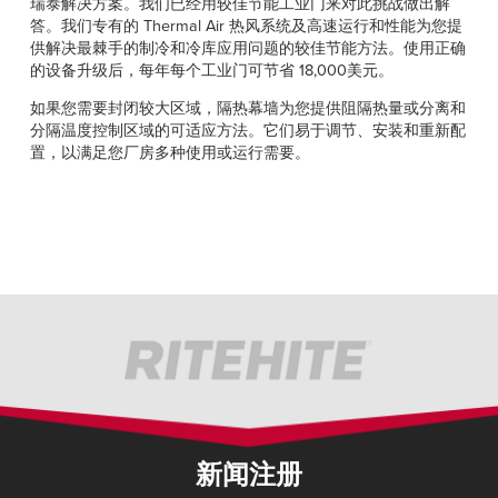
瑞泰解决方案。我们已经用较佳节能工业门来对此挑战做出解
Français
帮助
答。我们专有的 Thermal Air 热风系统及高速运行和性能为您提
Italiano
供解决最棘手的制冷和冷库应用问题的较佳节能方法。使用正确
的设备升级后，每年每个工业门可节省 18,000美元。
招贤纳士
Dutch
如果您需要封闭较大区域，隔热幕墙为您提供阻隔热量或分离和
分隔温度控制区域的可适应方法。它们易于调节、安装和重新配
查找销售代表
置，以满足您厂房多种使用或运行需要。
ASIA PACIFIC
English
中文
MIDDLE EAST/AFRICA
English
新闻注册