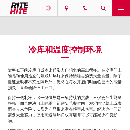
产品
Select your location and language.
服务
AMERICAS
冷库和温度控制环境
English
解决方案
Español
效率低下的冷库门成本比通常人们想象的高出很多。在冷库门上
走进瑞泰
Portuguese
除霜和使用热空气幕或加热灯来保持清洁会浪费大量能量。除了
慢速运动和不充足隔热外，您将在每次开启门时面临巨大的能量
联系我们
损失，甚至会降低生产力。
保持一侧制冷，另一侧供热是一项持续的挑战。不仅会产生能量
EUROPE
新闻
损耗，而且解决门上除霜问题需要花费时间，潮湿的混凝土或表
面会带来危险，以及为产品带来潜在损害或伤害。解决这些问题
English
需要大量努力，使用高速隔热门或幕墙即可尽可能减少不良影
资源中心
响。
Deutsch