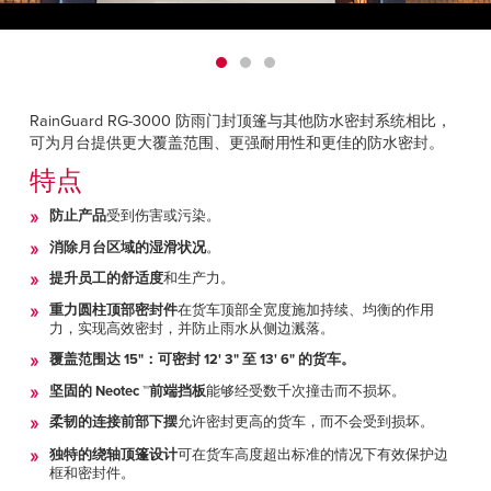
Français
帮助
Italiano
招贤纳士
Dutch
RainGuard RG-3000 防雨门封顶篷与其他防水密封系统相比，
查找销售代表
可为月台提供更大覆盖范围、更强耐用性和更佳的防水密封。
特点
ASIA PACIFIC
防止产品
受到伤害或污染。
English
消除月台区域的湿滑状况
。
中文
提升员工的舒适度
和生产力。
重力圆柱顶部密封件
在货车顶部全宽度施加持续、均衡的作用
MIDDLE EAST/AFRICA
力，实现高效密封，并防止雨水从侧边溅落。
English
覆盖范围达 15"：可密封 12' 3" 至 13' 6" 的货车。
坚固的 Neotec ™前端挡板
能够经受数千次撞击而不损坏。
柔韧的连接前部下摆
允许密封更高的货车，而不会受到损坏。
独特的绕轴顶篷设计
可在货车高度超出标准的情况下有效保护边
框和密封件。