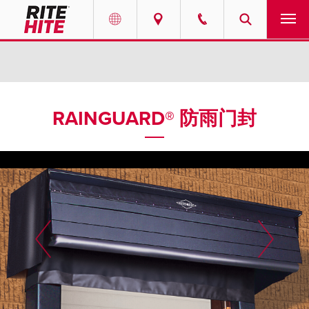
产品
Select your location and language.
服务
AMERICAS
RAINGUARD® 防雨门封
English
解决方案
Español
走进瑞泰
Portuguese
联系我们
EUROPE
新闻
English
资源中心
Deutsch