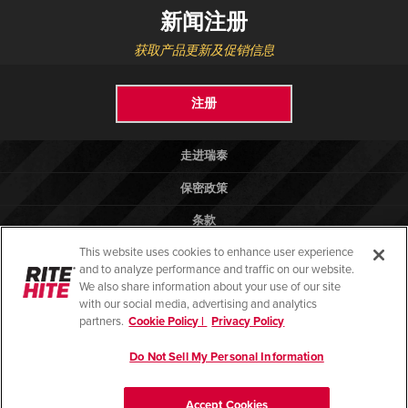
新闻注册
获取产品更新及促销信息
注册
走进瑞泰
保密政策
条款
This website uses cookies to enhance user experience
法律法规
and to analyze performance and traffic on our website.
帮助
We also share information about your use of our site
with our social media, advertising and analytics
partners.
Cookie Policy |
Privacy Policy
Do Not Sell My Personal Information
© 2026 版权所有 瑞泰物流设备（昆山）有限公司
苏ICP备13028081号-2
Accept Cookies