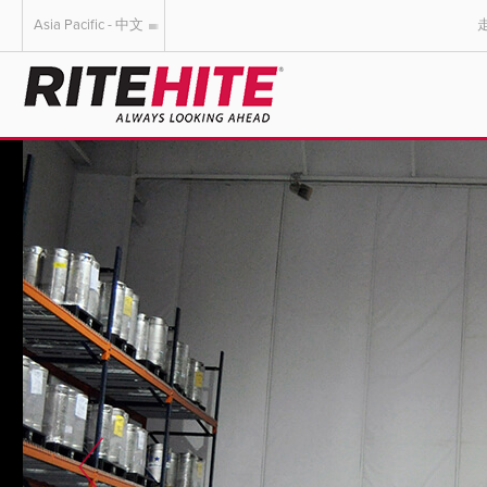
Asia Pacific - 中文
AMERICAS
EUROPE
English
English
Español
Deutsch
Portuguese
Français
Italiano
Dutch