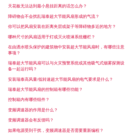
Français
帮助
天花板无法达到最小悬挂距离的话怎么办？
Italiano
障碍物会不会扰乱瑞泰超大节能风扇形成的气流？
招贤纳士
Dutch
你可以把风扇安装在距离夹层或架子等障碍物多近的地方？
查找销售代表
哪种尺寸的风扇适用于灯或灭火喷淋系统栅栏？
在由洒水喷头保护的建筑物中安装超大节能风扇时，有哪些注意
ASIA PACIFIC
事项？
English
瑞泰超大节能风扇可以与火灾预警系统或其他吸气式烟雾探测设
备一起运行吗？
中文
安装瑞泰高风量/低转速超大节能风扇的电气要求是什么？
MIDDLE EAST/AFRICA
瑞泰超大节能风扇的控制箱有哪些功能？
English
控制箱内有哪些组件？
变频调速器的作用是什么？
变频调速器会有反馈吗？
如果电源受到干扰，变频调速器是否需要重新编程？