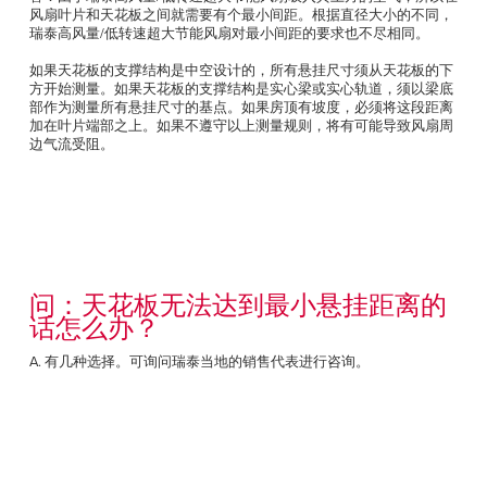
风扇叶片和天花板之间就需要有个最小间距。根据直径大小的不同，
瑞泰高风量/低转速超大节能风扇对最小间距的要求也不尽相同。
如果天花板的支撑结构是中空设计的，所有悬挂尺寸须从天花板的下
方开始测量。如果天花板的支撑结构是实心梁或实心轨道，须以梁底
部作为测量所有悬挂尺寸的基点。如果房顶有坡度，必须将这段距离
加在叶片端部之上。如果不遵守以上测量规则，将有可能导致风扇周
边气流受阻。
问：天花板无法达到最小悬挂距离的
话怎么办？
A. 有几种选择。可询问瑞泰当地的销售代表进行咨询。