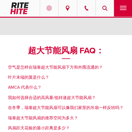
产品
Select your location and language.
服务
AMERICAS
超大节能风扇 FAQ：
English
解决方案
Español
空气是怎样在瑞泰超大节能风扇下方和外围流通的？
走进瑞泰
Portuguese
叶片末端的翼是什么？
AMCA 代表什么？
联系我们
我如何选择合适的高风量/低转速超大节能风扇？
EUROPE
新闻
在冬季，瑞泰超大节能风扇可以像我们家里的吊扇一样反转吗？
English
瑞泰超大节能风扇的推荐空间为多大？
资源中心
Deutsch
风扇距天花板的最小距离是多少？