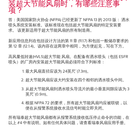
装超大节能风扇时，有哪些注意事
项？
答：美国国家防火协会 (NFPA) 已经更新了 NFPA 13 的 2013 版： 洒水
喷头系统安装标准。该标准现在包括超大节能风扇的特定安装要
求。 该更新适用于超大节能风扇的所有制造商。
新应用信息列在包括设计方法的第 11 章 (11.1.7) 和包括一般储存要求的
第 12 章 (12.1.4)。该内容在这两章中相同，为方便起见，写在下方。
高风量低转速(HVLS)超大节能 风扇。在配备有洒水喷头（包括 ESFR
喷头）的厂房内安装超大节能风扇必须符合下列标准：
最大风扇直径应该为 24英尺′ (7.3m)。
超大节能风扇应该大约安装在四个相邻的洒水喷头中间。
从超大节能风扇到洒水喷头导流片的最小垂直间隙应该为 3
英尺′ (0.9m)。
根据 NFPA 72 的要求，所有超大节能风扇均应被联锁，以
便在从报警系统接收水流信号时能立即关闭。
所有瑞泰超大节能风扇都有从报警系统接收低压停止命令的功能，在
以上 #4 中有说明。如有任何具体问题，请查看瑞泰风扇应用手册。