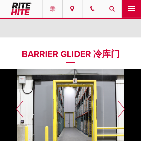
产品
Select your location and language.
服务
AMERICAS
BARRIER GLIDER 冷库门
English
解决方案
Español
走进瑞泰
Portuguese
联系我们
EUROPE
新闻
English
资源中心
Deutsch