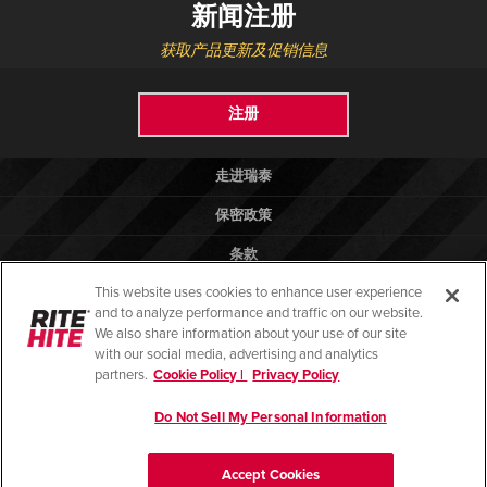
新闻注册
获取产品更新及促销信息
注册
走进瑞泰
保密政策
条款
This website uses cookies to enhance user experience
法律法规
and to analyze performance and traffic on our website.
帮助
We also share information about your use of our site
with our social media, advertising and analytics
partners.
Cookie Policy |
Privacy Policy
Do Not Sell My Personal Information
© 2026 版权所有 瑞泰物流设备（昆山）有限公司
苏ICP备13028081号-2
Accept Cookies