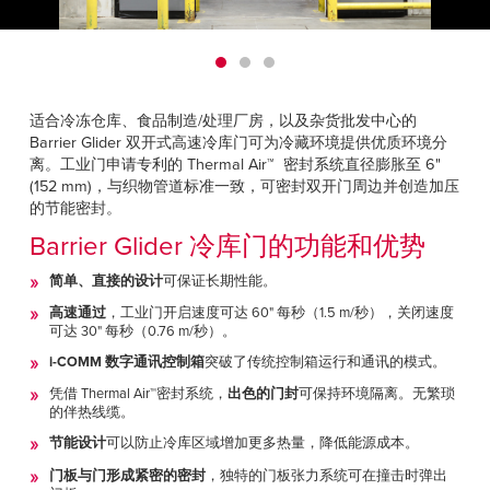
Français
帮助
Italiano
招贤纳士
Dutch
适合冷冻仓库、食品制造/处理厂房，以及杂货批发中心的
查找销售代表
Barrier Glider 双开式高速冷库门可为冷藏环境提供优质环境分
离。工业门申请专利的 Thermal Air™ 密封系统直径膨胀至 6"
ASIA PACIFIC
(152 mm)，与织物管道标准一致，可密封双开门周边并创造加压
的节能密封。
English
Barrier Glider 冷库门的功能和优势
中文
简单、直接的设计
可保证长期性能。
MIDDLE EAST/AFRICA
高速通过
，工业门开启速度可达 60" 每秒（1.5 m/秒），关闭速度
可达 30" 每秒（0.76 m/秒）。
English
i-COMM 数字通讯控制箱
突破了传统控制箱运行和通讯的模式。
凭借 Thermal Air™密封系统，
出色的门封
可保持环境隔离。无繁琐
的伴热线缆。
节能设计
可以防止冷库区域增加更多热量，降低能源成本。
门板与门形成紧密的密封
，独特的门板张力系统可在撞击时弹出