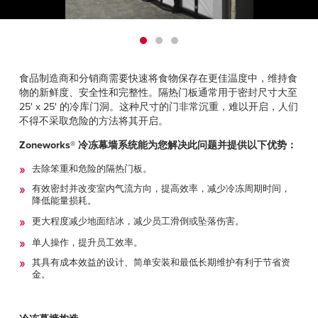
Français
帮助
Italiano
招贤纳士
Dutch
食品制造商和分销商需要快速将食物保存在更佳温度中，维持食
查找销售代表
物的新鲜度、安全性和完整性。隔热门板通常用于密封尺寸大至
25' x 25' 的冷库门洞。这种尺寸的门非常沉重，难以开启，人们
ASIA PACIFIC
不得不采取危险的方法将其开启。
English
Zoneworks® 冷冻幕墙系统能为您解决此问题并提供以下优势：
中文
去除笨重和危险的隔热门板。
有效密封并改变室内气流方向，提高效率，减少冷冻周期时间，
MIDDLE EAST/AFRICA
降低能量损耗。
更大程度减少地面结冰，减少员工滑倒或坠落伤害。
English
单人操作，提升员工效率。
其具有成本效益的设计、简单安装和最低长期维护有利于节省资
金。