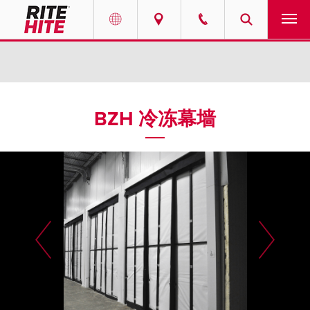
产品
Select your location and language.
服务
AMERICAS
BZH 冷冻幕墙
English
解决方案
Español
走进瑞泰
Portuguese
联系我们
EUROPE
新闻
English
资源中心
Deutsch