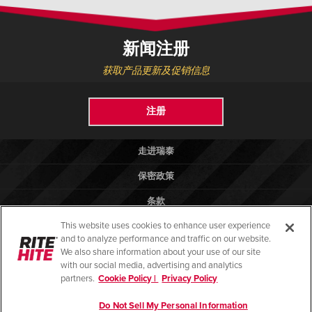
新闻注册
获取产品更新及促销信息
注册
走进瑞泰
保密政策
条款
This website uses cookies to enhance user experience
法律法规
and to analyze performance and traffic on our website.
帮助
We also share information about your use of our site
with our social media, advertising and analytics
partners.
Cookie Policy |
Privacy Policy
Do Not Sell My Personal Information