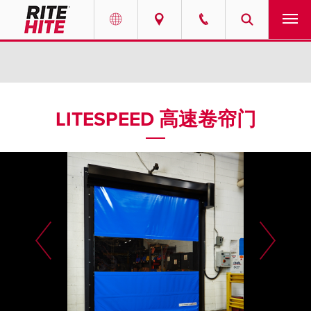
产品
Select your location and language.
服务
AMERICAS
LITESPEED 高速卷帘门
English
解决方案
Español
走进瑞泰
Portuguese
联系我们
EUROPE
新闻
English
资源中心
Deutsch