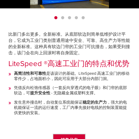
Français
帮助
Italiano
招贤纳士
Dutch
比新门多出更多。全新标准。从底部软边到简单低维护设计平
查找销售代表
台，它成为工业门类别普通用途中安全、可靠、高生产力等性能
的全新标准。这种具有软边门帘的工业门可抗撞击，如果受到撞
ASIA PACIFIC
击，该门会在向上回滚时将自身固定。
English
LiteSpeed ®高速工业门的特点和优势
中文
高简洁性和可靠性
是该设计的基础。LiteSpeed 高速工业门的移动
零件少，占地面积小，因此可应用于大部分内部门洞。
凭借反向松弛传感器（一套反向穿透式的电子眼）和门帘的底部
MIDDLE EAST/AFRICA
软边，可
提升安全性
- 无隐藏金属或塑料支撑。
English
发生意外撞击时，自动复位系统能保证
稳定的生产力
，强大的电
机能保证一流的运行速度，工厂内事先接好电线的控制装置能提
供更快的安装。