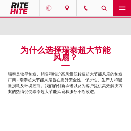
产品
Select your location and language.
服务
AMERICAS
为什么选择瑞泰超大节能
风扇？
English
解决方案
Español
走进瑞泰
瑞泰是较早制造、销售和维护高风量低转速超大节能风扇的制造
Portuguese
厂商 - 瑞泰超大节能风扇旨在提升安全性、保护性、生产力和能
量损耗及环境控制。我们的创新承诺以及为客户提供高效解决方
联系我们
案的热情促使瑞泰超大节能风扇和服务不断改进。
EUROPE
新闻
English
资源中心
Deutsch