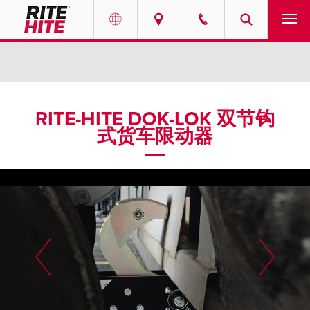
产品
Select your location and language.
服务
AMERICAS
RITE-HITE DOK-LOK 双节钩
式货车限动器
English
解决方案
Español
走进瑞泰
Portuguese
联系我们
EUROPE
新闻
English
资源中心
Deutsch