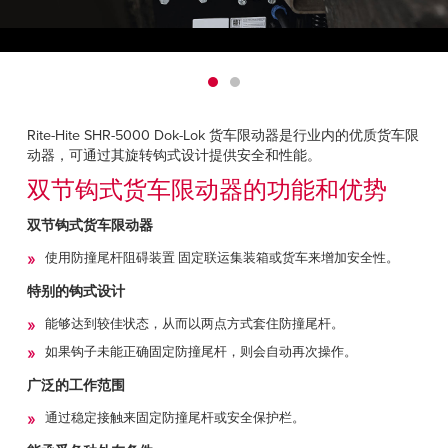
Français
帮助
Italiano
招贤纳士
Dutch
查找销售代表
Rite-Hite SHR-5000 Dok-Lok 货车限动器是行业内的优质货车限
动器，可通过其旋转钩式设计提供安全和性能。
ASIA PACIFIC
双节钩式货车限动器的功能和优势
English
双节钩式货车限动器
中文
使用防撞尾杆阻碍装置 固定联运集装箱或货车来增加安全性。
MIDDLE EAST/AFRICA
特别的钩式设计
English
能够达到较佳状态，从而以两点方式套住防撞尾杆。
如果钩子未能正确固定防撞尾杆，则会自动再次操作。
广泛的工作范围
通过稳定接触来固定防撞尾杆或安全保护栏。