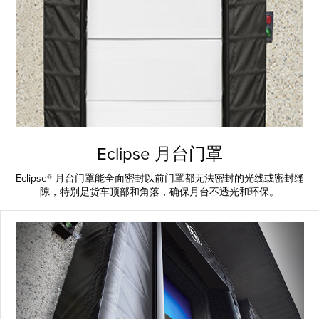
Français
帮助
Italiano
招贤纳士
Dutch
查找销售代表
ASIA PACIFIC
English
Eclipse 月台门罩
中文
Eclipse® 月台门罩能全面密封以前门罩都无法密封的光线或密封缝
隙，特别是货车顶部和角落，确保月台不透光和环保。
MIDDLE EAST/AFRICA
English