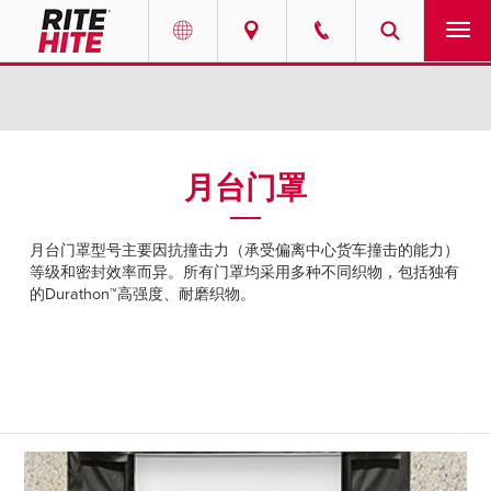
产品
Select your location and language.
服务
AMERICAS
月台门罩
English
解决方案
Español
月台门罩型号主要因抗撞击力（承受偏离中心货车撞击的能力）
走进瑞泰
等级和密封效率而异。所有门罩均采用多种不同织物，包括独有
Portuguese
的Durathon™高强度、耐磨织物。
联系我们
EUROPE
新闻
English
资源中心
Deutsch