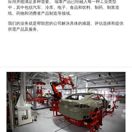
Français
应用并能满足多种需要。 瑞泰产品已经融入每一种工业类型
帮助
中，其中包括汽车、冷库、电子、食品和饮料、制药、制浆造
Italiano
纸、药物和消费者产品制造等领域。
招贤纳士
Dutch
我们的业务就是帮助您的公司解决具体的难题、评估选择和提供
所需产品及服务。
查找销售代表
ASIA PACIFIC
English
中文
MIDDLE EAST/AFRICA
English