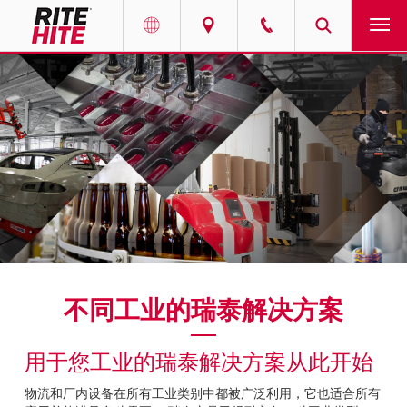
产品
Select your location and language.
服务
AMERICAS
English
解决方案
Español
走进瑞泰
Portuguese
联系我们
不同工业的瑞泰解决方案
EUROPE
新闻
English
用于您工业的瑞泰解决方案从此开始
资源中心
Deutsch
物流和厂内设备在所有工业类别中都被广泛利用，它也适合所有