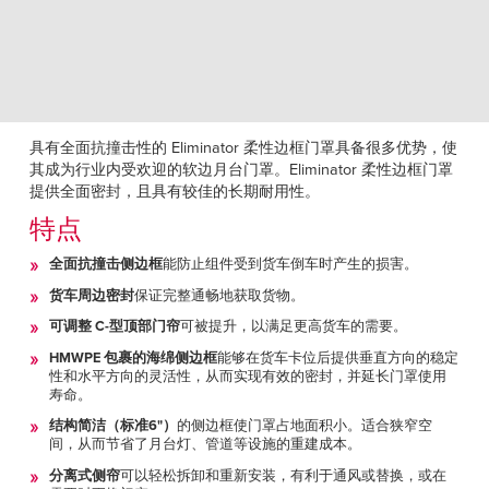
Français
帮助
Italiano
招贤纳士
Dutch
查找销售代表
具有全面抗撞击性的 Eliminator 柔性边框门罩具备很多优势，使
其成为行业内受欢迎的软边月台门罩。Eliminator 柔性边框门罩
ASIA PACIFIC
提供全面密封，且具有较佳的长期耐用性。
English
特点
中文
全面抗撞击侧边框
能防止组件受到货车倒车时产生的损害。
货车周边密封
保证完整通畅地获取货物。
MIDDLE EAST/AFRICA
可调整 C-型顶部门帘
可被提升，以满足更高货车的需要。
English
HMWPE 包裹的海绵侧边框
能够在货车卡位后提供垂直方向的稳定
性和水平方向的灵活性，从而实现有效的密封，并延长门罩使用
寿命。
结构简洁（标准6"）
的侧边框使门罩占地面积小。适合狭窄空
间，从而节省了月台灯、管道等设施的重建成本。
分离式侧帘
可以轻松拆卸和重新安装，有利于通风或替换，或在