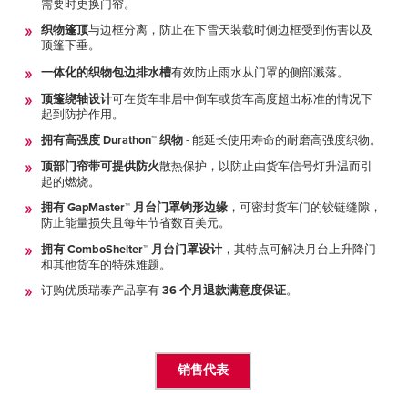
需要时更换门帘。
织物篷顶
与边框分离，防止在下雪天装载时侧边框受到伤害以及
顶篷下垂。
一体化的织物包边排水槽
有效防止雨水从门罩的侧部溅落。
顶篷绕轴设计
可在货车非居中倒车或货车高度超出标准的情况下
起到防护作用。
拥有高强度 Durathon™ 织物
- 能延长使用寿命的耐磨高强度织物。
顶部门帘带可提供防火
散热保护，以防止由货车信号灯升温而引
起的燃烧。
拥有 GapMaster™ 月台门罩钩形边缘
，可密封货车门的铰链缝隙，
防止能量损失且每年节省数百美元。
拥有 ComboShelter™ 月台门罩设计
，其特点可解决月台上升降门
和其他货车的特殊难题。
订购优质瑞泰产品享有
36 个月退款满意度保证
。
销售代表