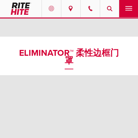
产品
Select your location and language.
服务
AMERICAS
ELIMINATOR™ 柔性边框门
罩
English
解决方案
Español
走进瑞泰
Portuguese
联系我们
EUROPE
新闻
English
资源中心
Deutsch