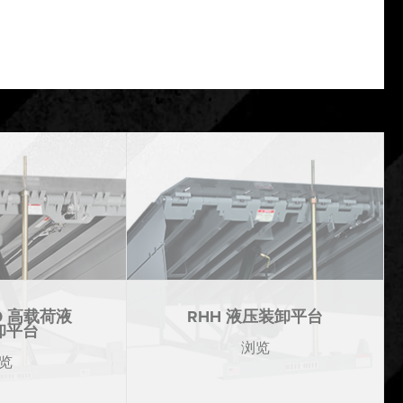
00 高载荷液
RHH 液压装卸平台
卸平台
浏览
览