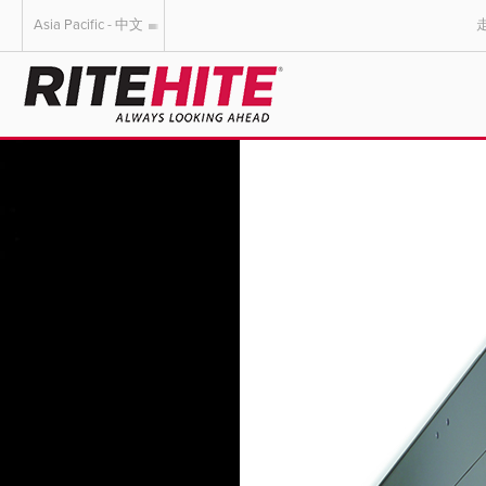
Asia Pacific - 中文
AMERICAS
EUROPE
English
English
Español
Deutsch
Portuguese
Français
Italiano
Dutch