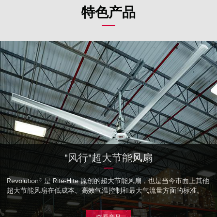
Français
帮助
特色产品
Italiano
招贤纳士
Dutch
查找销售代表
ASIA PACIFIC
English
中文
"风行"超大节能风扇
MIDDLE EAST/AFRICA
English
Revolution® 是 Rite-Hite 原创的超大节能风扇，也是当今市面上其他
超大节能风扇在低成本、高效气温控制和最大气流量方面的标准。