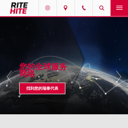
产品
Select your location and language.
服务
AMERICAS
English
解决方案
Español
您的全球服务
走进瑞泰
网络
Portuguese
联系我们
找到您的瑞泰代表
EUROPE
新闻
English
资源中心
Deutsch