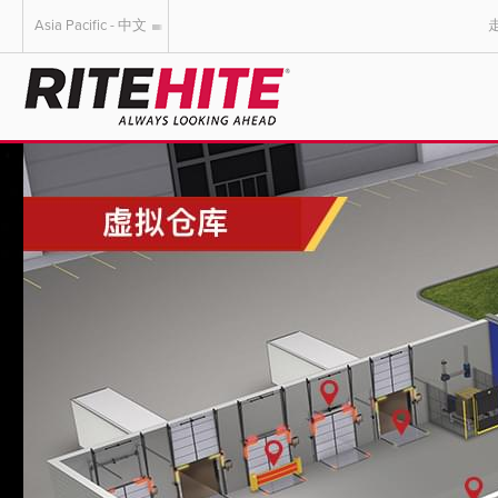
Asia Pacific - 中文
AMERICAS
EUROPE
English
English
Español
Deutsch
Portuguese
Français
Italiano
Dutch