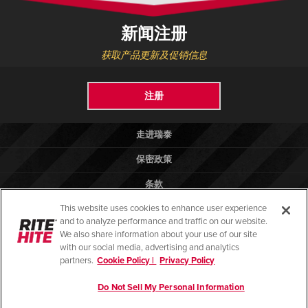
新闻注册
获取产品更新及促销信息
注册
走进瑞泰
保密政策
条款
This website uses cookies to enhance user experience
法律法规
and to analyze performance and traffic on our website.
帮助
We also share information about your use of our site
with our social media, advertising and analytics
partners.
Cookie Policy |
Privacy Policy
Do Not Sell My Personal Information
© 2026 版权所有 瑞泰物流设备（昆山）有限公司
苏ICP备13028081号-2