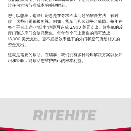
Français
帮助
过任何方法节省成本的关键时刻。
Italiano
您可以想象，这些厂房总是在寻求冷库问题的解决方法。有时
招贤纳士
Dutch
候，这些问题都被忽视。例如，货车门和装卸平台缝隙。每年在
每个平台上这些“细小”缝隙可造成 2,900 美元支出。效率低的冷
库门和冻库门会使霜聚集。每年每个门上聚集的霜可造成
查找销售代表
18,000 美元支出。更不必提效率低下的外门和空气流动相关的
资金支出。
ASIA PACIFIC
这就是需要的帮助。在瑞泰，我们拥有多种冷库解决方案以及知
English
识和经验，能帮助您维护自己的根本利益。
中文
MIDDLE EAST/AFRICA
English