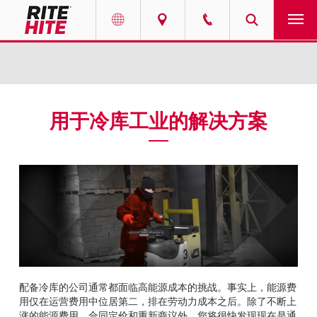
产品
Select your location and language.
服务
AMERICAS
用于冷库工业的解决方案
English
解决方案
Español
走进瑞泰
Portuguese
联系我们
EUROPE
新闻
English
配备冷库的公司通常都面临高能源成本的挑战。事实上，能源费
资源中心
Deutsch
用仅在运营费用中位居第二，排在劳动力成本之后。除了不断上
涨的能源费用、合同定价和重新商议外，您将很快发现现在是通