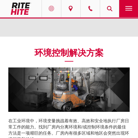
产品
Select your location and language.
服务
AMERICAS
环境控制解决方案
English
解决方案
Español
走进瑞泰
Portuguese
联系我们
EUROPE
新闻
English
在工业环境中，环境变量挑战着有效、高效和安全地执行厂房日
资源中心
常工作的能力。找到厂房内分离环境和/或控制环境条件的最佳
Deutsch
方法是一项艰巨的任务。厂房内有很多区域和地区会突然出现环