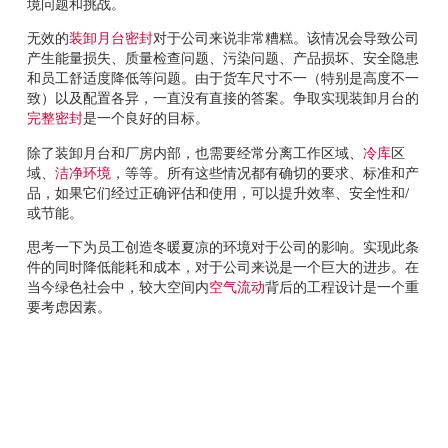
Français
境问题和挑战。
帮助
Italiano
无效的
装卸月台密封
对于公司来说非常糟糕。该情况会导致公司
产生能量损失、质量检查问题、污染问题、产品损坏、安全隐患
招贤纳士
Dutch
和员工舒适度降低等问题。由于货车尺寸不一（特别是高度不一
致）以及配置各异，一直没有直接的答案。争取实现装卸月台的
完整密封
是一个良好的目标。
查找销售代表
除了装卸月台和厂房内部，也需要经常分离工作区域、
冷库
区
ASIA PACIFIC
域、
洁净环境
，等等。所有这些情况都有确切的要求、标准和产
品，如果它们经过正确评估和使用，可以提升效率、安全性和/
English
或节能。
中文
思考一下为员工创造冬暖夏凉的环境对于公司的影响。实现此条
件的同时降低能耗和成本，对于公司来说是一个巨大的进步。在
MIDDLE EAST/AFRICA
当今绿色社会中，较大空间内
空气流动
背后的工程设计是一个重
要考虑因素。
English