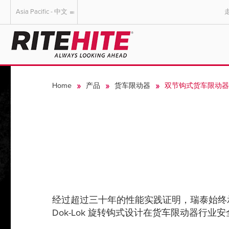
Asia Pacific - 中文
AMERICAS
EUROPE
English
English
Home
产品
货车限动器
双节钩式货车限动器
Español
Deutsch
Portuguese
Français
Italiano
Dutch
经过超过三十年的性能实践证明，瑞泰始终
Dok-Lok 旋转钩式设计在货车限动器行业