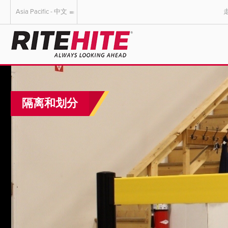
Asia Pacific - 中文
AMERICAS
EUROPE
English
English
Español
Deutsch
隔离和划分
Portuguese
Français
Italiano
Dutch