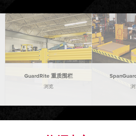
GuardRite 重质围栏
SpanGua
浏览
浏