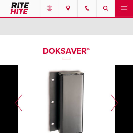
产品
Select your location and language.
服务
AMERICAS
DOKSAVER™
English
解决方案
Español
走进瑞泰
Portuguese
联系我们
EUROPE
新闻
English
资源中心
Deutsch