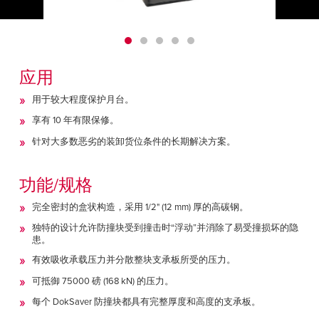
Français
帮助
Italiano
招贤纳士
Dutch
应用
查找销售代表
用于较大程度保护月台。
ASIA PACIFIC
享有 10 年有限保修。
针对大多数恶劣的装卸货位条件的长期解决方案。
English
中文
功能/规格
MIDDLE EAST/AFRICA
完全密封的盒状构造，采用 1/2" (12 mm) 厚的高碳钢。
English
独特的设计允许防撞块受到撞击时“浮动”并消除了易受撞损坏的隐
患。
有效吸收承载压力并分散整块支承板所受的压力。
可抵御 75000 磅 (168 kN) 的压力。
每个 DokSaver 防撞块都具有完整厚度和高度的支承板。