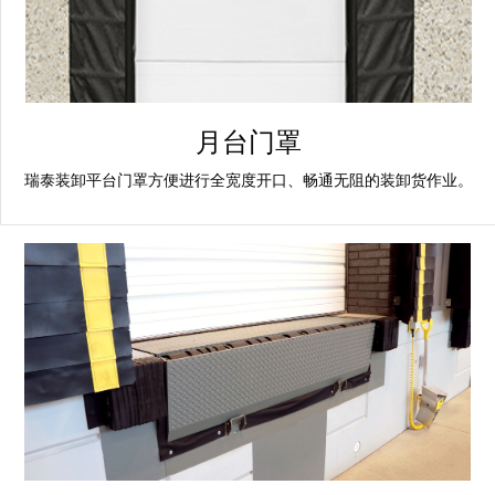
月台门罩
瑞泰装卸平台门罩方便进行全宽度开口、畅通无阻的装卸货作业。