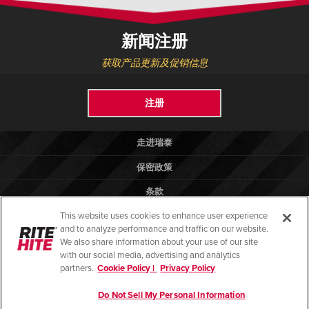
新闻注册
获取产品更新及促销信息
注册
走进瑞泰
保密政策
条款
This website uses cookies to enhance user experience
法律法规
and to analyze performance and traffic on our website.
帮助
We also share information about your use of our site
with our social media, advertising and analytics
partners.
Cookie Policy |
Privacy Policy
Do Not Sell My Personal Information