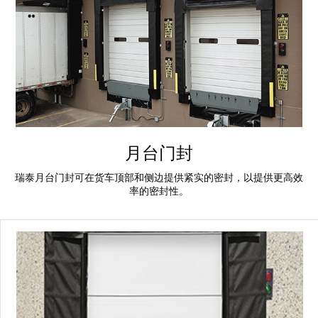
Français
帮助
Italiano
招贤纳士
Dutch
查找销售代表
ASIA PACIFIC
English
月台门封
中文
瑞泰月台门封可在货车顶部和侧边提供紧实的密封，以提供更高效
率的密封性。
MIDDLE EAST/AFRICA
English