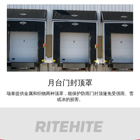
月台门封顶罩
瑞泰提供金属和织物两种顶罩，能保护防雨门封顶篷免受强雨、雪
或冰的损害。