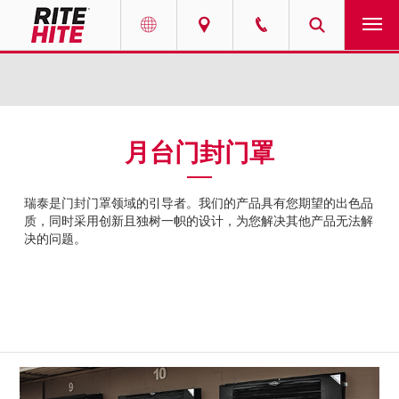
产品
Select your location and language.
服务
AMERICAS
月台门封门罩
English
解决方案
Español
瑞泰是门封门罩领域的引导者。我们的产品具有您期望的出色品
走进瑞泰
质，同时采用创新且独树一帜的设计，为您解决其他产品无法解
Portuguese
决的问题。
联系我们
EUROPE
新闻
English
资源中心
Deutsch