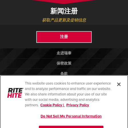
新闻注册
获取产品更新及促销信息
注册
走进瑞泰
保密政策
条款
This website uses cookies to enhance user experience
法律法规
and to analyze performance and traffic on our website.
帮助
We also share information about your use of our site
with our social media, advertising and analytics
partners.
Cookie Policy |
Privacy Policy
Do Not Sell My Personal Information
© 2026 版权所有 瑞泰物流设备（昆山）有限公司
苏ICP备13028081号-2