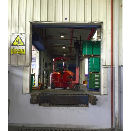
Français
帮助
Italiano
招贤纳士
Dutch
查找销售代表
ASIA PACIFIC
English
中文
MIDDLE EAST/AFRICA
English