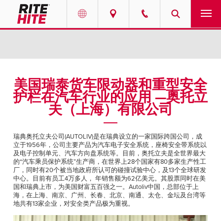
产品
Select your location and language.
服务
AMERICAS
美国瑞泰货车限动器和重型安全
护栏在汽车行业的应用 —奥托立
English
解决方案
夫（上海）有限公司
Español
走进瑞泰
Portuguese
瑞典奥托立夫公司(AUTOLIV)是在瑞典设立的一家国际跨国公司，成
立于1956年，公司主要产品为汽车电子安全系统，座椅安全带系统以
联系我们
及电子控制单元、汽车方向盘系统等。目前，奥托立夫是全世界最大
的“汽车乘员保护系统”生产商，在世界上28个国家有80多家生产性工
厂，同时有20个被当地政府所认可的碰撞试验中心，及13个全球研发
EUROPE
新闻
中心。目前有员工4万多人， 年销售额为62亿美元。其股票同时在美
国和瑞典上市，为美国财富五百强之一。Autoliv中国，总部位于上
English
海，在上海、南京、广州、长春、北京、南通、太仓、金坛及台湾等
资源中心
地共有13家企业，对安全类产品极为重视。
Deutsch