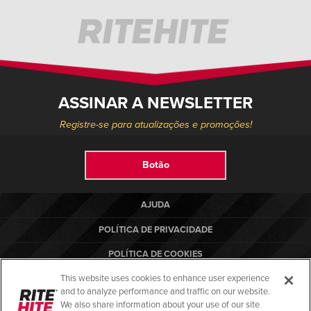
ASSINAR A NEWSLETTER
Registre-se para atualizações e promoções!
Botão
AJUDA
POLÍTICA DE PRIVACIDADE
POLÍTICA DE COOKIES
This website uses cookies to enhance user experience
TERMOS DE USO
and to analyze performance and traffic on our website.
NORMAS DE CONFORMIDADE
We also share information about your use of our site