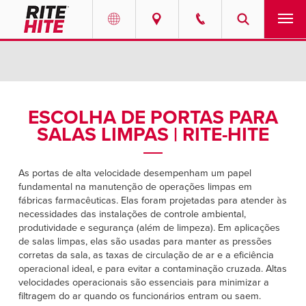
PRODUTOS
Select your location and language.
SERVIÇOS
AMERICAS
ESCOLHA DE PORTAS PARA
SALAS LIMPAS | RITE-HITE
English
SOLUÇÕES
Español
SOBRE NÓS
As portas de alta velocidade desempenham um papel
Portuguese
fundamental na manutenção de operações limpas em
fábricas farmacêuticas. Elas foram projetadas para atender às
CONTATO
necessidades das instalações de controle ambiental,
produtividade e segurança (além de limpeza). Em aplicações
EUROPE
de salas limpas, elas são usadas para manter as pressões
NOTÍCIAS
corretas da sala, as taxas de circulação de ar e a eficiência
English
operacional ideal, e para evitar a contaminação cruzada. Altas
CENTRO DE RECURSOS
velocidades operacionais são essenciais para minimizar a
Deutsch
filtragem do ar quando os funcionários entram ou saem.