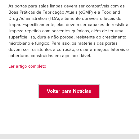
Français
AJUDA
As portas para salas limpas devem ser compatíveis com as
Italiano
Boas Práticas de Fabricação Atuais (cGMP) e a Food and
Drug Administration (FDA), altamente duráveis e fáceis de
CARREIRAS
Dutch
limpar. Especificamente, elas devem ser capazes de resistir à
limpeza repetida com solventes químicos, além de ter uma
superfície lisa, dura e não porosa, resistente ao crescimento
ENCONTRAR UM REPRESENTANTE
microbiano e fúngico. Para isso, os materiais das portas
devem ser resistentes a corrosão, e usar armações laterais e
ASIA PACIFIC
coberturas construídas em aço inoxidável.
English
Ler artigo completo
中文
MIDDLE EAST/AFRICA
Voltar para Notícias
English