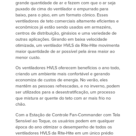
Français
grande quantidade de ar e fazem com que o ar seja
CARREIRAS
puxado de cima do ventilador e empurrado para
Italiano
baixo, para o piso, em um formato cônico. Esses
ENCONTRAR UM REPRESENTANTE
ventiladores de teto comerciais altamente eficientes e
Dutch
econômicos já estão sendo usados em armazéns,
centros de distribuição, ginásios e uma variedade de
outras aplicações. Girando em baixa velocidade
otimizada, um ventilador HVLS da Rite-Hite movimenta
ASIA PACIFIC
maior quantidade de ar possível pela área maior ao
menor custo.
English
Os ventiladores HVLS oferecem benefícios o ano todo,
中文
criando um ambiente mais confortável e gerando
economiza de custos de energia. No verão, eles
mantêm as pessoas refrescadas, e no inverno, podem
ser utilizados para a desestratificação, um processo
que mistura ar quente do teto com ar mais frio no
MIDDLE EAST/AFRICA
chão.
English
Com a Estação de Controle Fan-Commander com Tela
Sensível ao Toque, os usuários podem em qualquer
época do ano otimizar o desempenho de todos os
ventiladores HVLS da Rite-Hite em um único prédio