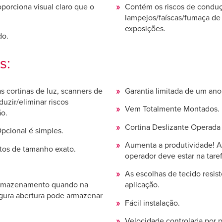
porciona visual claro que o
Contém os riscos de conduç
lampejos/faíscas/fumaça de 
exposições.
do.
s:
s cortinas de luz, scanners de
Garantia limitada de um ano
uzir/eliminar riscos
Vem Totalmente Montados.
ão.
Cortina Deslizante Operada
pcional é simples.
Aumenta a produtividade! A 
tos de tamanho exato.
operador deve estar na taref
As escolhas de tecido resis
 armazenamento quando na
aplicação.
rgura abertura pode armazenar
Fácil instalação.
Velocidade controlada por p