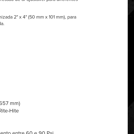
izada 2" x 4" (50 mm x 101 mm), para
da.
 3657 mm)
ite-Hite
mento entre 60 e 90 Psi