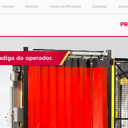
Contato
Notícias
Centro de Recursos
Carreiras
Encon
Select your location and language.
Select your location and language.
P
ASIA PACIFIC
ASIA PACIFIC
English
English
中文
中文
adiga do operador.