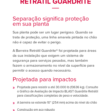
RETRÁTIL GUARDRITE
Français
Français
CARREIRAS
Italiano
Italiano
ENCONTRAR UM REPRESENTANTE
Separação significa proteção
Dutch
Dutch
em sua planta
Sua planta pode ser um lugar perigoso. Quando se
trata de proteção, uma linha amarela pintada no chão
ASIA PACIFIC
ASIA PACIFIC
não é capaz de evitar o perigo.
English
English
A Barreira Retrátil Guardrite® foi projetada para áreas
da sua instalação que exigem um sistema de
中文
中文
segurança para serviços pesados, mas também
fazem o armazenamento no nível da superfície para
permitir o acesso quando necessário.
Projetada para impactos
MIDDLE EAST/AFRICA
MIDDLE EAST/AFRICA
Projetada para resistir a até 30.000 lb (13636 kg). Consulte
English
English
o Gráfico de Avaliação de Impacto BLAST Guardrite Retrátil
para classificações completas de peso e velocidade.
A barreira se estende 10” (254 mm) acima do nível do chão
Construção em aço robusto