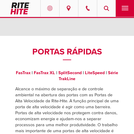
PRODUTOS
Select your location and language.
SERVIÇOS
AMERICAS
PORTAS RÁPIDAS
English
SOLUÇÕES
Español
FasTrax
|
FasTrax XL
|
SplitSecond
|
LiteSpeed
|
Série
SOBRE NÓS
Portuguese
TrakLine
Alcance o máximo de separação e de controle
CONTATO
ambiental na abertura das portas com as Portas de
Alta Velocidade da Rite-Hite. A função principal de uma
EUROPE
NOTÍCIAS
porta de alta velocidade é agir como uma barreira.
Portas de alta velocidade nos protegem contra danos,
English
economizam energia e ajudam-nos a separar
CENTRO DE RECURSOS
processos para uma melhor produtividade. O trabalho
Deutsch
mais importante de uma portas de alta velocidade é