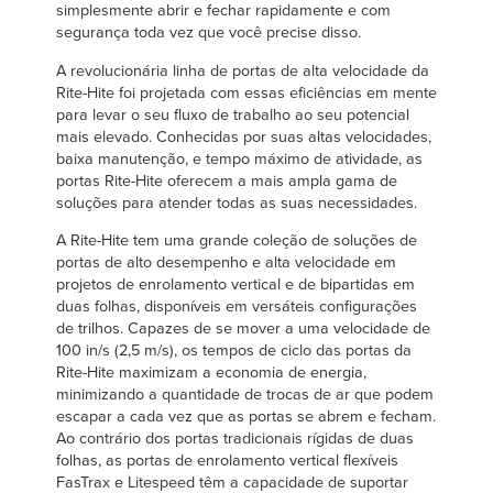
Français
simplesmente abrir e fechar rapidamente e com
CARREIRAS
segurança toda vez que você precise disso.
Italiano
A revolucionária linha de portas de alta velocidade da
ENCONTRAR UM REPRESENTANTE
Dutch
Rite-Hite foi projetada com essas eficiências em mente
para levar o seu fluxo de trabalho ao seu potencial
mais elevado. Conhecidas por suas altas velocidades,
baixa manutenção, e tempo máximo de atividade, as
ASIA PACIFIC
portas Rite-Hite oferecem a mais ampla gama de
soluções para atender todas as suas necessidades.
English
A Rite-Hite tem uma grande coleção de soluções de
中文
portas de alto desempenho e alta velocidade em
projetos de enrolamento vertical e de bipartidas em
duas folhas, disponíveis em versáteis configurações
de trilhos. Capazes de se mover a uma velocidade de
100 in/s (2,5 m/s), os tempos de ciclo das portas da
MIDDLE EAST/AFRICA
Rite-Hite maximizam a economia de energia,
minimizando a quantidade de trocas de ar que podem
English
escapar a cada vez que as portas se abrem e fecham.
Ao contrário dos portas tradicionais rígidas de duas
folhas, as portas de enrolamento vertical flexíveis
FasTrax e Litespeed têm a capacidade de suportar