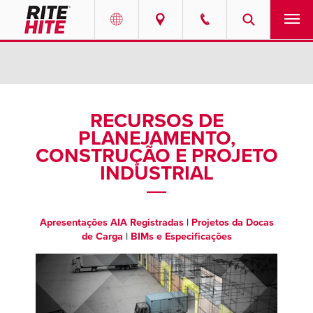
PRODUTOS
Select your location and language.
SERVIÇOS
AMERICAS
RECURSOS DE
PLANEJAMENTO,
English
SOLUÇÕES
CONSTRUÇÃO E PROJETO
Español
INDUSTRIAL
SOBRE NÓS
Portuguese
CONTATO
Apresentações AIA Registradas
|
Projetos da Docas
de Carga
|
BIMs e Especificações
EUROPE
NOTÍCIAS
English
CENTRO DE RECURSOS
Deutsch