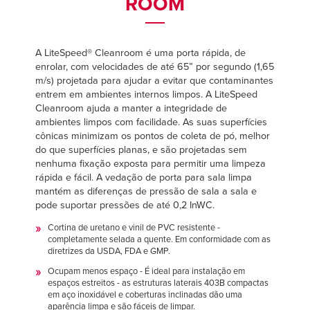
ROOM
Français
Français
CARREIRAS
Italiano
Italiano
ENCONTRAR UM REPRESENTANTE
Dutch
Dutch
A LiteSpeed® Cleanroom é uma porta rápida, de
enrolar, com velocidades de até 65” por segundo (1,65
m/s) projetada para ajudar a evitar que contaminantes
entrem em ambientes internos limpos. A LiteSpeed
Cleanroom ajuda a manter a integridade de
ASIA PACIFIC
ASIA PACIFIC
ambientes limpos com facilidade. As suas superfícies
cônicas minimizam os pontos de coleta de pó, melhor
English
English
do que superfícies planas, e são projetadas sem
中文
中文
nenhuma fixação exposta para permitir uma limpeza
rápida e fácil. A vedação de porta para sala limpa
mantém as diferenças de pressão de sala a sala e
pode suportar pressões de até 0,2 InWC.
MIDDLE EAST/AFRICA
MIDDLE EAST/AFRICA
Cortina de uretano e vinil de PVC resistente -
completamente selada a quente. Em conformidade com as
English
English
diretrizes da USDA, FDA e GMP.
Ocupam menos espaço - É ideal para instalação em
espaços estreitos - as estruturas laterais 403B compactas
em aço inoxidável e coberturas inclinadas dão uma
aparência limpa e são fáceis de limpar.