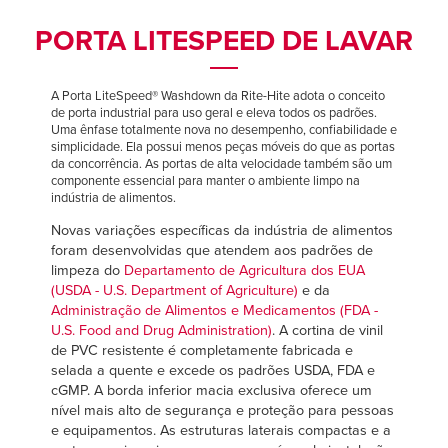
Français
Français
CARREIRAS
PORTA LITESPEED DE LAVAR
Italiano
Italiano
ENCONTRAR UM REPRESENTANTE
Dutch
Dutch
A Porta LiteSpeed® Washdown da Rite-Hite adota o conceito
de porta industrial para uso geral e eleva todos os padrões.
Uma ênfase totalmente nova no desempenho, confiabilidade e
simplicidade. Ela possui menos peças móveis do que as portas
ASIA PACIFIC
ASIA PACIFIC
da concorrência. As portas de alta velocidade também são um
componente essencial para manter o ambiente limpo na
indústria de alimentos.
English
English
Novas variações específicas da indústria de alimentos
中文
中文
foram desenvolvidas que atendem aos padrões de
limpeza do
Departamento de Agricultura dos EUA
(USDA - U.S. Department of Agriculture)
e da
Administração de Alimentos e Medicamentos (FDA -
MIDDLE EAST/AFRICA
MIDDLE EAST/AFRICA
U.S. Food and Drug Administration)
. A cortina de vinil
de PVC resistente é completamente fabricada e
English
English
selada a quente e excede os padrões USDA, FDA e
cGMP. A borda inferior macia exclusiva oferece um
nível mais alto de segurança e proteção para pessoas
e equipamentos. As estruturas laterais compactas e a