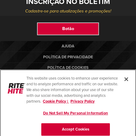
INSCRIÇÃO NO BOLETIM
Cadastre-se para atualizações e promoções!
Botão
AJUDA
POLÍTICA DE PRIVACIDADE
POLÍTICA DE COOKIES
This website uses cookies to enhance user experience
TERMOS DE USO
and to analyze performance and traffic on our website.
NORMAS DE CONFORMIDADE
We also share information about your use of our site
with our social media, advertising and analytics
partners.
Cookie Policy |
Privacy Policy
Do Not Sell My Personal Information
© Copyright 2026. Todos os direitos reservados.
Accept Cookies