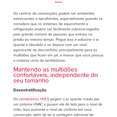
Français
Français
CARREIRAS
Italiano
Italiano
Os centros de convenções podem ser ambientes
ENCONTRAR UM REPRESENTANTE
estressantes e barulhentos, especialmente quando se
Dutch
Dutch
considera que os sistemas de aquecimento e
refrigeração podem ser facilmente sobrecarregados
pelo grande número de pessoas que entram no
prédio ao mesmo tempo. Pegue isso e adicione o ar
ASIA PACIFIC
ASIA PACIFIC
quente e obsoleto e se depare com um nível
agonizante de desconforto, principalmente para as
English
English
multidões que ficam em pé, a menos que você possua
o sistema certo de ventiladores.
中文
中文
Mantendo as multidões
confortáveis, independente do
seu tamanho
MIDDLE EAST/AFRICA
MIDDLE EAST/AFRICA
Desestratificação
English
English
Os
ventiladores HVLS
pegam o ar quente criado por
um sistema HVAC e puxam ele do teto para o nível do
chão. Isso aumenta o nível de conforto em uma
convenção, além de ter a vantagem adicional de