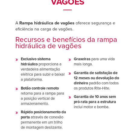
VAGÕES
Français
Français
CARREIRAS
Italiano
Italiano
ENCONTRAR UM REPRESENTANTE
Dutch
Dutch
A
Rampa hidráulica de vagões
oferece segurança e
eficiência na carga de vagões.
Recursos e benefícios da rampa
hidráulica de vagões
ASIA PACIFIC
ASIA PACIFIC
Exclusivo sistema
Graxeiras
para uma vida
English
English
hidráulico
proporciona a
mais longa.
verdadeira alimentação
中文
中文
Garantia de satisfação de
elétrica para subir e baixar
12 meses ou devolução do
a plataforma.
dinheiro
padrão com todos
Botão controle remoto
os produtos Rite-Hite.
retorna para a rampa para
Garantia de 10 anos sem
MIDDLE EAST/AFRICA
MIDDLE EAST/AFRICA
a posição vertical de
pró-rata para a estrutura
armazenamento.
inclui motor e bomba.
English
English
Rápido posicionamento da
porta
através de conexão
permanente em um trilho
de montagem deslizante.