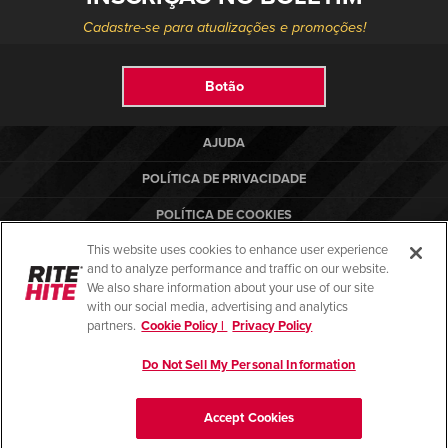
Cadastre-se para atualizações e promoções!
Botão
AJUDA
POLÍTICA DE PRIVACIDADE
POLÍTICA DE COOKIES
This website uses cookies to enhance user experience
TERMOS DE USO
and to analyze performance and traffic on our website.
NORMAS DE CONFORMIDADE
We also share information about your use of our site
with our social media, advertising and analytics
partners.
Cookie Policy |
Privacy Policy
Do Not Sell My Personal Information
© Copyright 2026. Todos os direitos reservados.
Accept Cookies