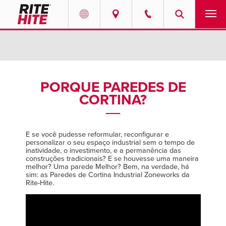
PRODUTOS
Select your location and language.
SERVIÇOS
AMERICAS
PORQUE PAREDES DE
CORTINA?
English
SOLUÇÕES
Español
SOBRE NÓS
Portuguese
E se você pudesse reformular, reconfigurar e
personalizar o seu espaço industrial sem o tempo de
inatividade, o investimento, e a permanência das
CONTATO
construções tradicionais? E se houvesse uma maneira
melhor? Uma parede Melhor? Bem, na verdade, há
sim: as Paredes de Cortina Industrial Zoneworks da
EUROPE
NOTÍCIAS
Rite-Hite.
English
CENTRO DE RECURSOS
Deutsch