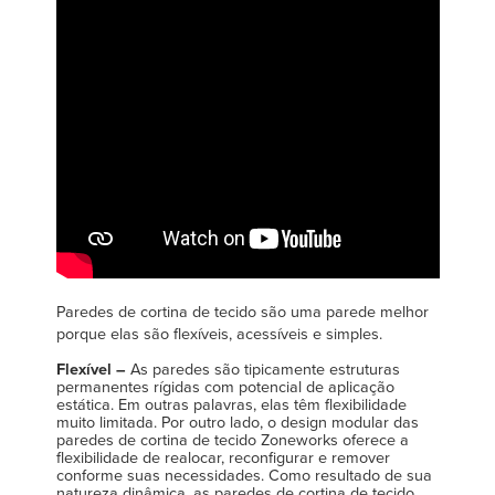
Français
CARREIRAS
Italiano
ENCONTRAR UM REPRESENTANTE
Dutch
ASIA PACIFIC
English
中文
Paredes de cortina de tecido são uma parede melhor
porque elas são flexíveis, acessíveis e simples.
MIDDLE EAST/AFRICA
Flexível –
As paredes são tipicamente estruturas
permanentes rígidas com potencial de aplicação
English
estática. Em outras palavras, elas têm flexibilidade
muito limitada. Por outro lado, o design modular das
paredes de cortina de tecido Zoneworks oferece a
flexibilidade de realocar, reconfigurar e remover
conforme suas necessidades. Como resultado de sua
natureza dinâmica, as paredes de cortina de tecido