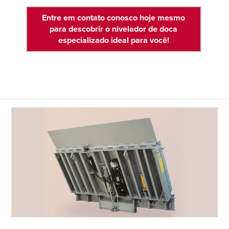
Français
CARREIRAS
Entre em contato conosco hoje mesmo
Italiano
para descobrir o nivelador de doca
ENCONTRAR UM REPRESENTANTE
Dutch
especializado ideal para você!
ASIA PACIFIC
English
中文
MIDDLE EAST/AFRICA
English