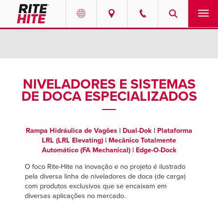
PRODUTOS
Select your location and language.
SERVIÇOS
AMERICAS
NIVELADORES E SISTEMAS
DE DOCA ESPECIALIZADOS
English
SOLUÇÕES
Español
SOBRE NÓS
Portuguese
Rampa Hidráulica de Vagões
|
Dual-Dok
|
Plataforma
LRL (LRL Elevating)
|
Mecânico Totalmente
CONTATO
Automático (FA Mechanical)
|
Edge-O-Dock
O foco Rite-Hite na inovação e no projeto é ilustrado
EUROPE
NOTÍCIAS
pela diversa linha de niveladores de doca (de carga)
com produtos exclusivos que se encaixam em
English
diversas aplicações no mercado.
CENTRO DE RECURSOS
Deutsch