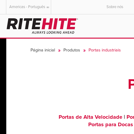
Americas - Português
Sobre nós
AMERICAS
EUROPE
English
English
Página inicial
Produtos
Portas industriais
Español
Deutsch
Portuguese
Français
Italiano
Dutch
Portas de Alta Velocidade
|
Po
Portas para Docas