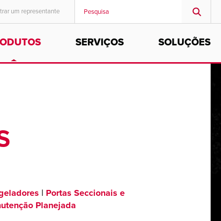
trar um representante
RODUTOS
SERVIÇOS
SOLUÇÕES
MIDDLE EAST/AFRICA
English
S
ngeladores
|
Portas Seccionais e
utenção Planejada