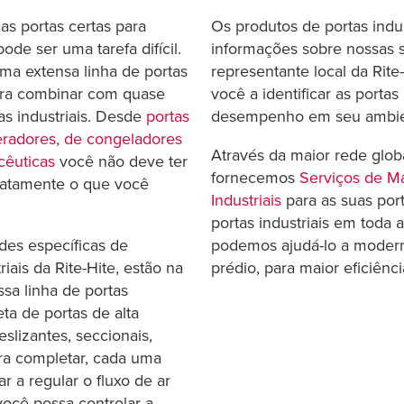
as portas certas para
Os produtos de portas indus
ode ser uma tarefa difícil.
informações sobre nossas s
uma extensa linha de portas
representante local da Rite
 para combinar com quase
você a identificar as porta
as industriais. Desde
portas
desempenho em seu ambien
eradores, de congeladores
Através da maior rede glob
cêuticas
você não deve ter
fornecemos
Serviços de M
atamente o que você
Industriais
para as suas port
portas industriais em toda
des específicas de
podemos ajudá-lo a modern
riais da Rite-Hite, estão na
prédio, para maior eficiênc
sa linha de portas
ta de portas de alta
eslizantes, seccionais,
ra completar, cada uma
r a regular o fluxo de ar
você possa controlar a