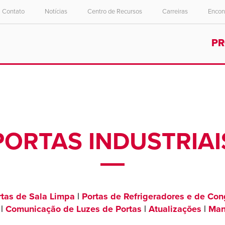
Contato
Notícias
Centro de Recursos
Carreiras
Encon
Select your location and language.
P
ASIA PACIFIC
English
中文
PORTAS INDUSTRIAI
rtas de Sala Limpa
|
Portas de Refrigeradores e de Co
|
Comunicação de Luzes de Portas
|
Atualizações
|
Man