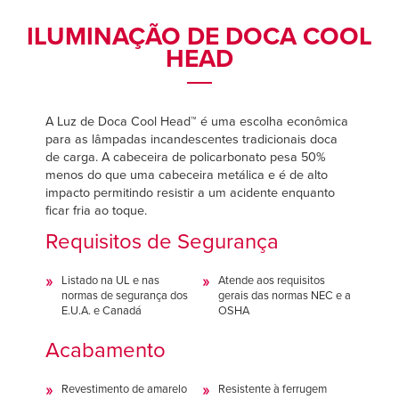
Français
Français
CARREIRAS
ILUMINAÇÃO DE DOCA COOL
Italiano
Italiano
HEAD
ENCONTRAR UM REPRESENTANTE
Dutch
Dutch
A Luz de Doca Cool Head™ é uma escolha econômica
para as lâmpadas incandescentes tradicionais doca
ASIA PACIFIC
ASIA PACIFIC
de carga. A cabeceira de policarbonato pesa 50%
menos do que uma cabeceira metálica e é de alto
English
English
impacto permitindo resistir a um acidente enquanto
中文
中文
ficar fria ao toque.
Requisitos de Segurança
Listado na UL e nas
Atende aos requisitos
MIDDLE EAST/AFRICA
MIDDLE EAST/AFRICA
normas de segurança dos
gerais das normas NEC e a
E.U.A. e Canadá
OSHA
English
English
Acabamento
Revestimento de amarelo
Resistente à ferrugem