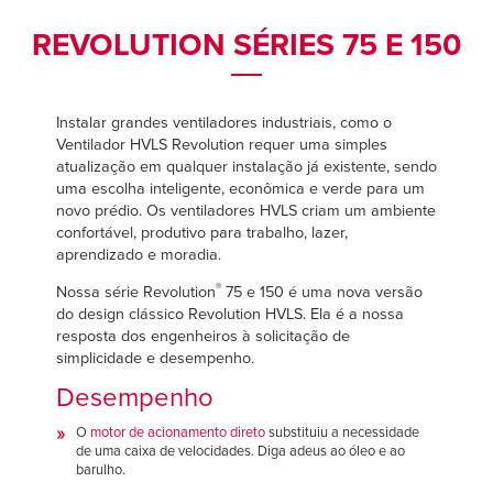
Français
Français
CARREIRAS
REVOLUTION SÉRIES 75 E 150
Italiano
Italiano
ENCONTRAR UM REPRESENTANTE
Dutch
Dutch
Instalar grandes ventiladores industriais, como o
Ventilador HVLS Revolution requer uma simples
atualização em qualquer instalação já existente, sendo
ASIA PACIFIC
ASIA PACIFIC
uma escolha inteligente, econômica e verde para um
novo prédio. Os ventiladores HVLS criam um ambiente
English
English
confortável, produtivo para trabalho, lazer,
aprendizado e moradia.
中文
中文
®
Nossa série Revolution
75 e 150 é uma nova versão
do design clássico Revolution HVLS. Ela é a nossa
resposta dos engenheiros à solicitação de
MIDDLE EAST/AFRICA
MIDDLE EAST/AFRICA
simplicidade e desempenho.
Desempenho
English
English
O
motor de acionamento direto
substituiu a necessidade
de uma caixa de velocidades. Diga adeus ao óleo e ao
barulho.