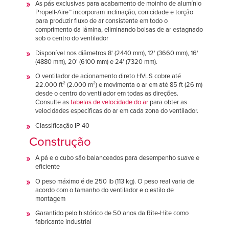
As pás exclusivas para acabamento de moinho de alumínio
Propell-Aire™ incorporam inclinação, conicidade e torção
para produzir fluxo de ar consistente em todo o
comprimento da lâmina, eliminando bolsas de ar estagnado
sob o centro do ventilador
Disponível nos diâmetros 8' (2440 mm), 12' (3660 mm), 16'
(4880 mm), 20' (6100 mm) e 24' (7320 mm).
O ventilador de acionamento direto HVLS cobre até
22.000 ft² (2.000 m²) e movimenta o ar em até 85 ft (26 m)
desde o centro do ventilador em todas as direções.
Consulte as
tabelas de velocidade do ar
para obter as
velocidades específicas do ar em cada zona do ventilador.
Classificação IP 40
Construção
A pá e o cubo são balanceados para desempenho suave e
eficiente
O peso máximo é de 250 lb (113 kg). O peso real varia de
acordo com o tamanho do ventilador e o estilo de
montagem
Garantido pelo histórico de 50 anos da Rite-Hite como
fabricante industrial