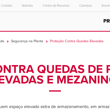
Contato
Notícias
Centro de Recursos
Carreiras
Encon
Select your location and language.
P
ASIA PACIFIC
English
ade
Segurança na Planta
Proteção Contra Quedas Elevadas
中文
ONTRA QUEDAS DE 
EVADAS E MEZANI
suem espaço elevado extra de armazenamento, em armazén