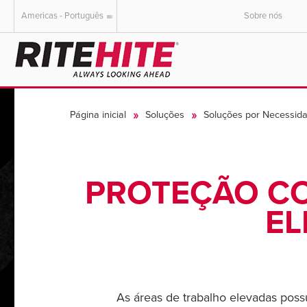
Americas - Português
Sobre nós
AMERICAS
EUROPE
English
English
Página inicial
Soluções
Soluções por Necessid
Español
Deutsch
Portuguese
Français
Italiano
PROTEÇÃO C
Dutch
EL
As áreas de trabalho elevadas pos