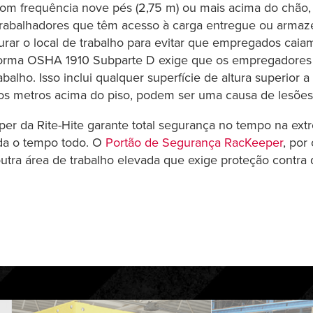
 com frequência nove pés (2,75 m) ou mais acima do ch
trabalhadores que têm acesso à carga entregue ou armaze
ar o local de trabalho para evitar que empregados caiam
 norma OSHA 1910 Subparte D exige que os empregadores
balho. Isso inclui qualquer superfície de altura superior 
os metros acima do piso, podem ser uma causa de lesões
per da Rite-Hite garante total segurança no tempo na ex
da o tempo todo. O
Portão de Segurança RacKeeper
, por
outra área de trabalho elevada que exige proteção contr