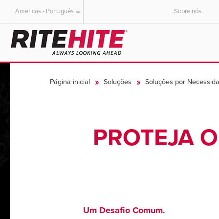
Americas - Português
Sobre nós
AMERICAS
EUROPE
English
English
Página inicial
Soluções
Soluções por Necessid
Español
Deutsch
Portuguese
Français
Italiano
PROTEJA O
Dutch
Um Desafio Comum.