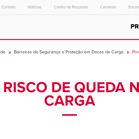
Contato
Notícias
Centro de Recursos
Carreiras
Encon
Select your location and language.
P
ASIA PACIFIC
English
ade
Barreiras de Segurança e Proteção em Docas de Carga
Pro
中文
 RISCO DE QUEDA 
CARGA