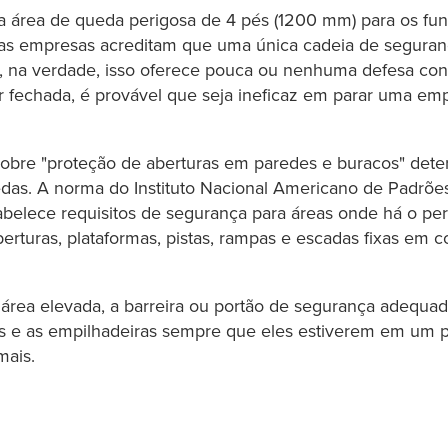
a área de queda perigosa de 4 pés (1200 mm) para os fu
as empresas acreditam que uma única cadeia de seguran
 na verdade, isso oferece pouca ou nenhuma defesa con
r fechada, é provável que seja ineficaz em parar uma em
bre "proteção de aberturas em paredes e buracos" dete
as. A norma do Instituto Nacional Americano de Padrões
stabelece requisitos de segurança para áreas onde há o p
erturas, plataformas, pistas, rampas e escadas fixas em 
 área elevada, a barreira ou portão de segurança adequa
rios e as empilhadeiras sempre que eles estiverem em u
mais.