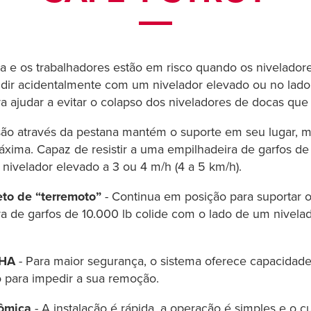
 e os trabalhadores estão em risco quando os nivelado
idir acidentalmente com um nivelador elevado ou no lado
ara ajudar a evitar o colapso dos niveladores de docas q
são através da pestana mantém o suporte em seu lugar, m
máxima. Capaz de resistir a uma empilhadeira de garfos de
ivelador elevado a 3 ou 4 m/h (4 a 5 km/h).
eto de “terremoto”
- Continua em posição para suportar 
de garfos de 10.000 lb colide com o lado de um nivelado
SHA
- Para maior segurança, o sistema oferece capacidade 
 para impedir a sua remoção.
nômica
- A instalação é rápida, a operação é simples e o cu