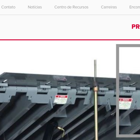
Contato
Notícias
Centro de Recursos
Carreiras
Encon
Select your location and language.
Select your location and language.
P
ASIA PACIFIC
ASIA PACIFIC
English
English
中文
中文