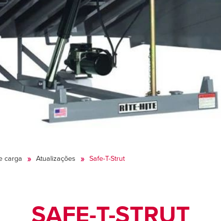
e carga
Atualizações
Safe-T-Strut
SAFE-T-STRUT