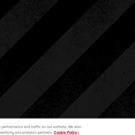
 performance and traffic on our website. We also
vertising and analytics partners.
Cookie Policy |