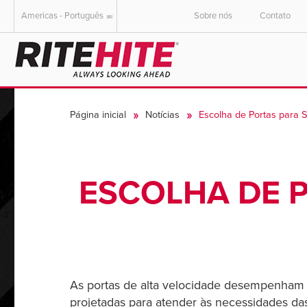
Americas - Português
Sobre nós
Contato
AMERICAS
EUROPE
English
English
Página inicial
Notícias
Escolha de Portas para 
Español
Deutsch
Portuguese
Français
Italiano
ESCOLHA DE P
Dutch
As portas de alta velocidade desempenham 
projetadas para atender às necessidades das