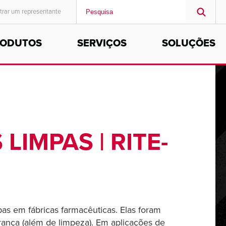
trar um representante
RODUTOS
SERVIÇOS
SOLUÇÕES
MIDDLE EAST/AFRICA
English
IMPAS | RITE-
s em fábricas farmacêuticas. Elas foram
rança (além de limpeza). Em aplicações de